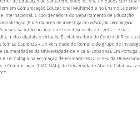
perior de Educação de Santarém, onde leciona unidades curricular
. Tem em Comunicação Educacional Multimédia no Ensino Superior,
nal e internacional. É coordenadora do Departamento de Educação
cionalização (PI), e da área de investigação
Educação Tecnológica:
 A pesquisa internacional que tem desenvolvido centra-se nas
a, meios digitais e virtuais. É colaboradora do Centro di Ricerca d
re (em La Sapienza – Universidade de Roma) e do grupo de investig
de Humanidades da Universidade de Alcalá (Espanha). Em Portugal,
a e Tecnologia na Formação de Formadores (CIDTFF), da Universid
es e Comunicação (CIAC-UAb), da Universidade Aberta. Colabora, ai
FCT.