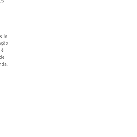
es
ella
ação
 é
ade
nda,