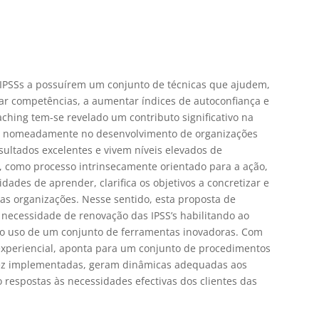
s IPSSs a possuírem um conjunto de técnicas que ajudem,
çoar competências, a aumentar índices de autoconfiança e
ching tem-se revelado um contributo significativo na
s, nomeadamente no desenvolvimento de organizações
ultados excelentes e vivem níveis elevados de
g, como processo intrinsecamente orientado para a ação,
dades de aprender, clarifica os objetivos a concretizar e
das organizações. Nesse sentido, esta proposta de
necessidade de renovação das IPSS’s habilitando ao
e ao uso de um conjunto de ferramentas inovadoras. Com
 e experiencial, aponta para um conjunto de procedimentos
 vez implementadas, geram dinâmicas adequadas aos
o respostas às necessidades efectivas dos clientes das