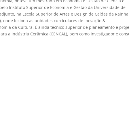
onomia, obteve um mestrado em Economia e Gestão de Ciência e
elo Instituto Superior de Economia e Gestão da Universidade de
adjunto, na Escola Superior de Artes e Design de Caldas da Rainha
ia), onde leciona as unidades curriculares de Inovação &
nomia da Cultura. É ainda técnico superior de planeamento e proj
para a Indústria Cerâmica (CENCAL), bem como investigador e cons