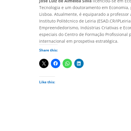
José Luiz de Almeida Silva
licenciou-se em Ec
Tecnologia e um doutoramento em Economia, p
Lisboa. Atualmente, é equiparado a professor 
Instituto Politécnico de Leiria (ESAD.CR/IPLeir
Empreendedorismo, Indústrias Criativas e Eco
especiais do Centro de Formação Profissional 
internacional em prospetiva estratégica.
Share this:
Like this: