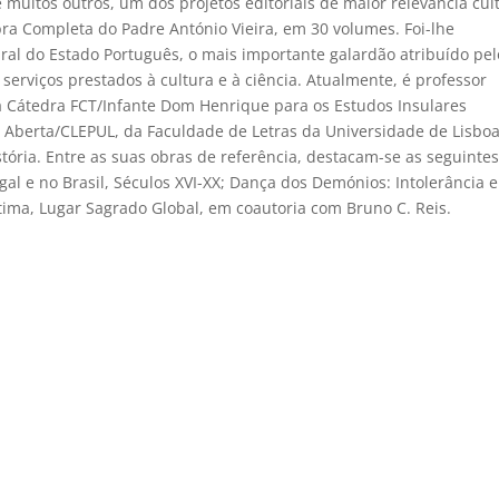
re muitos outros, um dos projetos editoriais de maior relevância cul
ra Completa do Padre António Vieira, em 30 volumes. Foi-lhe
ral do Estado Português, o mais importante galardão atribuído pel
rviços prestados à cultura e à ciência. Atualmente, é professor
da Cátedra FCT/Infante Dom Henrique para os Estudos Insulares
e Aberta/CLEPUL, da Faculdade de Letras da Universidade de Lisboa
ria. Entre as suas obras de referência, destacam-se as seguintes
gal e no Brasil, Séculos XVI-XX; Dança dos Demónios: Intolerância 
tima, Lugar Sagrado Global, em coautoria com Bruno C. Reis.