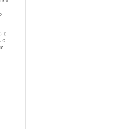
tural
o
). É
: O
em