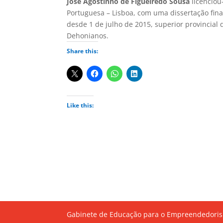
José Agostinho de Figueiredo Sousa
licenciou
Portuguesa – Lisboa, com uma dissertação fina
desde 1 de julho de 2015, superior provincial
Dehonianos.
Share this:
Like this:
Gabinete de Educação para o Empreendedoris