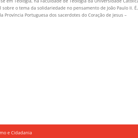
-se em Teologia, na Faculdade de Teologia da Universidade Católic
l sobre o tema da solidariedade no pensamento de João Paulo II. É
 da Província Portuguesa dos sacerdotes do Coração de Jesus –
mo e Cidadania