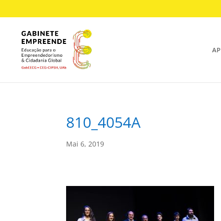
AP
810_4054A
Mai 6, 2019