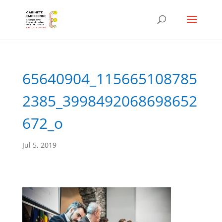
65640904_115665108785
2385_3998492068698652
672_o
Jul 5, 2019